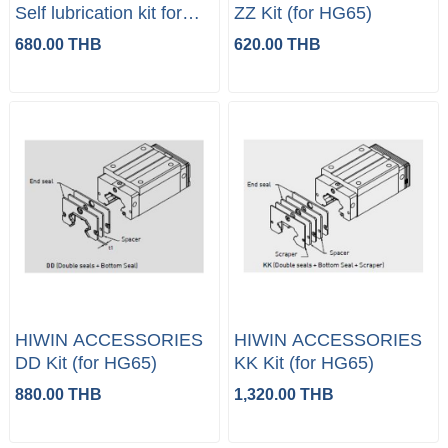
Self lubrication kit for
ZZ Kit (for HG65)
Linear Guideway E2 Kit
680.00 THB
620.00 THB
(for HG65)
HIWIN ACCESSORIES
HIWIN ACCESSORIES
DD Kit (for HG65)
KK Kit (for HG65)
880.00 THB
1,320.00 THB