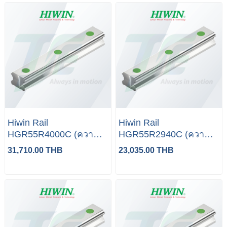
Hiwin Rail
Hiwin Rail
HGR55R4000C (ความ
HGR55R2940C (ความ
ยาว 4000มม.)
ยาว 2940มม.)
31,710.00 THB
23,035.00 THB