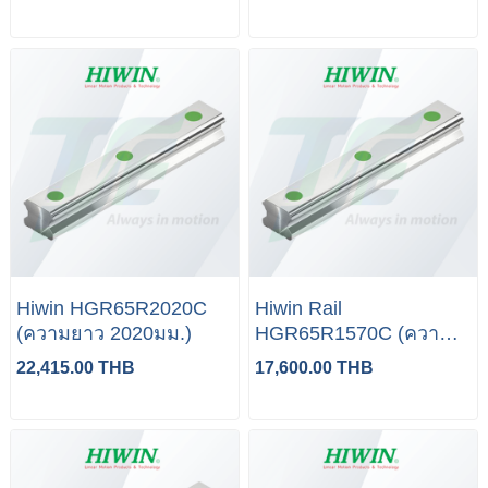
Hiwin HGR65R2020C
Hiwin Rail
(ความยาว 2020มม.)
HGR65R1570C (ความ
ยาว 1570มม.)
22,415.00 THB
17,600.00 THB