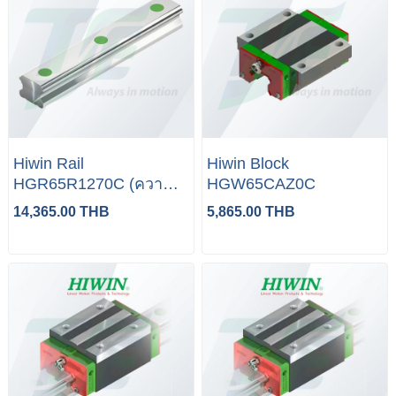
Hiwin Rail
Hiwin Block
HGR65R1270C (ความ
HGW65CAZ0C
ยาว 1270มม.)
14,365.00 THB
5,865.00 THB