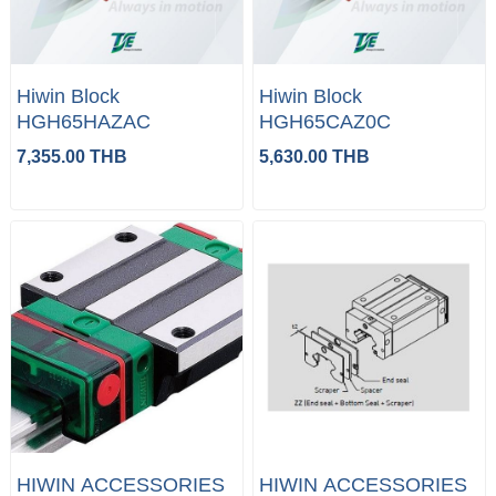
Hiwin Block
Hiwin Block
HGH65HAZAC
HGH65CAZ0C
7,355.00 THB
5,630.00 THB
HIWIN ACCESSORIES
HIWIN ACCESSORIES