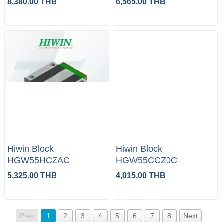
8,380.00 THB
6,565.00 THB
Hiwin Block
Hiwin Block
HGW55HCZAC
HGW55CCZ0C
5,325.00 THB
4,015.00 THB
Prev
1
2
3
4
5
6
7
8
Next