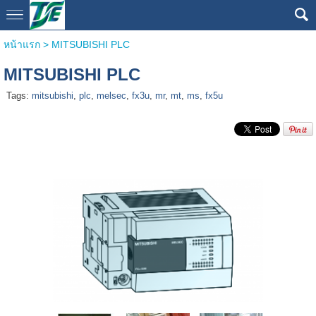
หน้าแรก
>
MITSUBISHI PLC
MITSUBISHI PLC
Tags:
mitsubishi
,
plc
,
melsec
,
fx3u
,
mr
,
mt
,
ms
,
fx5u