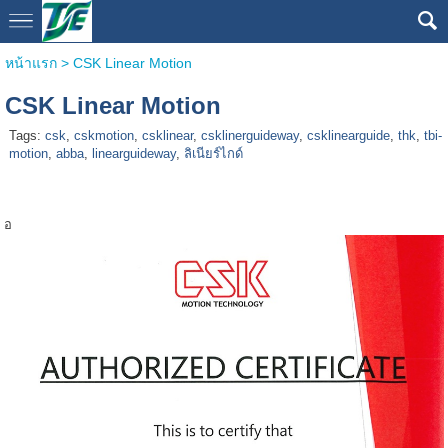
หน้าแรก
>
CSK Linear Motion
CSK Linear Motion
Tags:
csk
,
cskmotion
,
csklinear
,
csklinerguideway
,
csklinearguide
,
thk
,
tbi-
motion
,
abba
,
linearguideway
,
ลิเนียร์ไกด์
อ