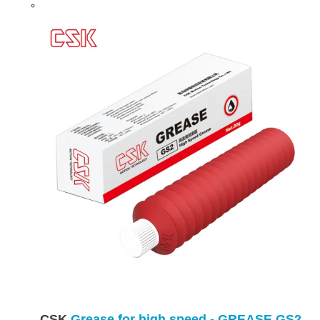
CSK
Grease for high speed - GREASE GS2