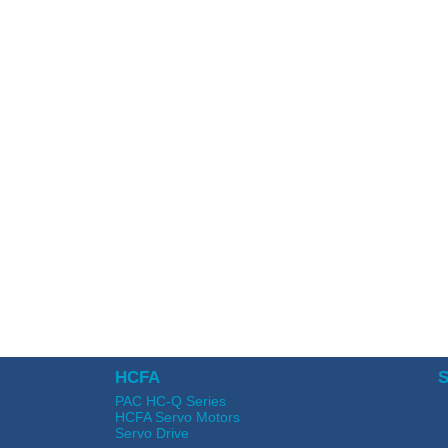
HCFA
S
PAC HC-Q Series
HCFA Servo Motors
Servo Drive