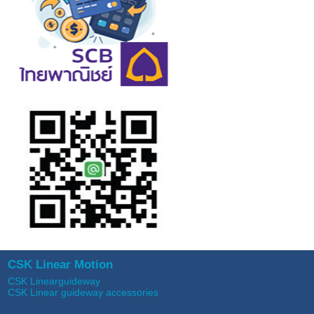
CSK Linear Motion
CSK Linearguideway
CSK Linear guideway accessories