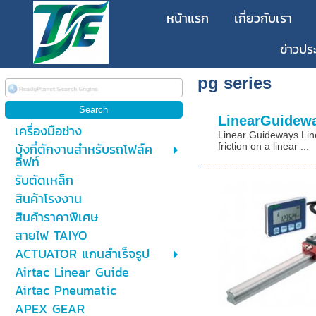
หน้าแรก
เกี่ยวกับเรา
ข่าวปร
pg series
LinearGuidew
เครื่องมือช่าง
Linear Guideways Linea
บุ้งกี๋ตักงานสำหรับรถโฟล์ค
friction on a linear ...
ลิฟท์
รับตัดเหล็ก
สินค้าโรงงาน
สินค้าราคาพิเศษ
สายไฟ TAIYO
ACTUATOR แกนสำเร็จรูป
Airtac Linear Guide
Airtac Pneumatic
APEX GEAR