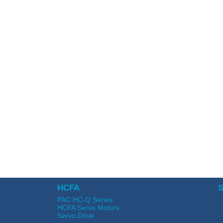
HCFA
S
PAC HC-Q Series
HCFA Servo Motors
Servo Drive