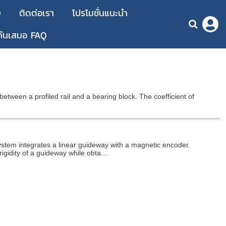
D
ติดต่อเรา
โปรโมชั่นแนะนำ
กันเสมอ FAQ
etween a profiled rail and a bearing block. The coefficient of
ystem integrates a linear guideway with a magnetic encoder.
rigidity of a guideway while obta...