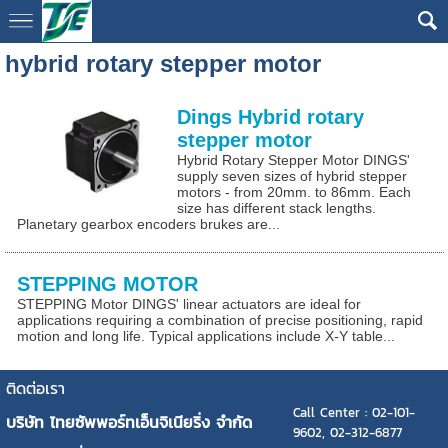
hybrid rotary stepper motor
Dings Hybrid rotary
stepper motor
Hybrid Rotary Stepper Motor DINGS'
supply seven sizes of hybrid stepper
motors - from 20mm. to 86mm. Each
size has different stack lengths.
Planetary gearbox encoders brukes are...
STEPPING MOTOR
STEPPING Motor DINGS' linear actuators are ideal for
applications requiring a combination of precise positioning, rapid
motion and long life. Typical applications include X-Y table...
ติดต่อเรา
Call Center : 02-101-
บริษัท ไทยซัพพอร์ทเอ็นจิเนียริ่ง จำกัด
9602, 02-312-6877