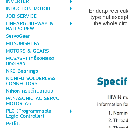
INVERTER
INDUCTION MOTOR
Endcap recircula
JOB SERVICE
type nut except
LINEARGUIDEWAY &
the whole circ
BALLSCREW
ServoGear
MITSUBISHI FA
MOTORS & GEARS
MUSASHI เครื่องหยอด
ของเหลว
NKE Bearings
NICHIFU SOLDERLESS
CONNECTORS
Nihon ครีมต๊าปเกลียว
PANASONIC AC SERVO
MOTOR A6
PLC (Programmable
Logic Controller)
Patlite