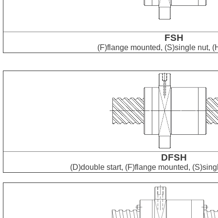
FSH
(F)flange mounted, (S)single nut, 
DFSH
(D)double start, (F)flange mounted, (S)sing