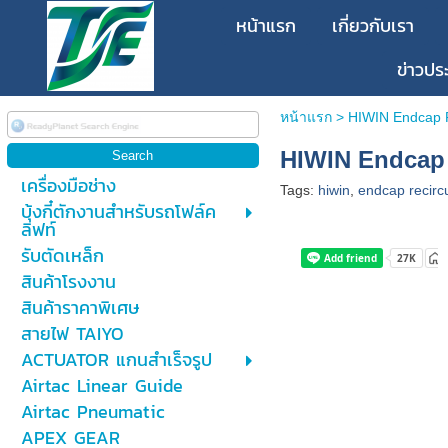
หน้าแรก
เกี่ยวกับเรา
ข่าวปร
หน้าแรก
>
HIWIN Endcap R
HIWIN Endcap 
เครื่องมือช่าง
Tags:
hiwin
,
endcap recircu
บุ้งกี๋ตักงานสำหรับรถโฟล์ค
ลิฟท์
รับตัดเหล็ก
สินค้าโรงงาน
สินค้าราคาพิเศษ
สายไฟ TAIYO
ACTUATOR แกนสำเร็จรูป
Airtac Linear Guide
Airtac Pneumatic
APEX GEAR