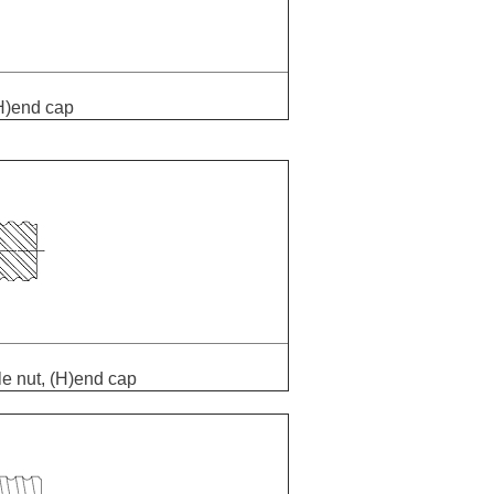
(H)end cap
le nut, (H)end cap